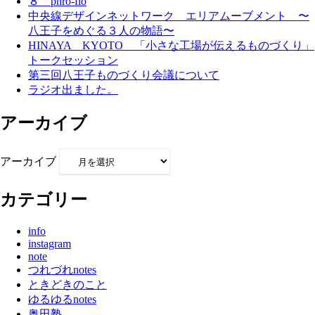
８ phro-flo
中央線デザインネットワーク エリアムーブメント 〜
八王子をめぐる３人の物語〜
HINAYA KYOTO 「小さな工場が伝えるものづくり」
トークセッション
第三回八王子ものづくり会議について
ラジオ出ました。
アーカイブ
アーカイブ
カテゴリー
info
instagram
note
つれづれnotes
ときどきのこと
ゆるゆるnotes
奥田塾