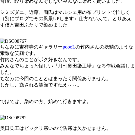
普段、絞り染めなんぞしないみんなに染めて貰いました。
シミズダニ、近藤、両氏はマルシェ用の布プリントで忙しく
（別にブログでその風景UPします）仕方ないんで。とりあえ
ず僕と吉田ふたりで染めました。
ちなみに吉祥寺のギャラリー
poooL
の竹内さんの妖精のような
素敵な笑顔です。
竹内さんのことがボク好きなんです。
みんなでちょっと怪しい『月刊奥田染工場』なる作戦会議しま
した。
ちなみに今回のこととはまったく関係ありません。
しかし、癒される笑顔ですねえ～～。
ではでは、染めの方、始めて行きますよ。
奥田染工はビックリ寒いので防寒は欠かせません。