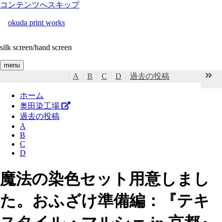
コンテンツへスキップ
okuda print works
silk screen/hand screen
menu
A
B
C
D
過去の投稿
ホーム
奥田染工場
過去の投稿
A
B
C
D
魔法の染色セット用意しまし
た。おふざけ準備編：『テキ