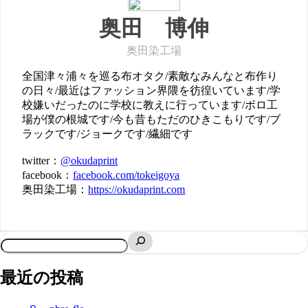
奥田 博伸
奥田染工場
全国津々浦々を巡る布オタク/素敵なみんなと布作り
の日々/最近はファッション界隈を彷徨いています/学
校嫌いだったのに学校に教えに行っています/ボロ工
場が僕の根城です/今も昔もただのひきこもりです/ブ
ラックです/ジョークです/繊細です
twitter：
@okudaprint
facebook：
facebook.com/tokeigoya
奥田染工場：
https://okudaprint.com
最近の投稿