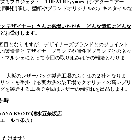
探るプロジェクト「
THEATRE, yours
（シアターユアー
の2階で同時開催し、型紙やブランドオリジナルのテキスタイルな
ツ デザイナー）さんに来場いただき、どんな型紙にどんな
どお受けします。
3回目となりますが、デザイナーズブランドとのジョイント
地製造業と デザイナーブランドや個性派ブランドとのネッ
・マルシェにとって今回の取り組みはその端緒となりま
と、大阪のレザーバッグ製造工場のふく江の２社となりま
リントを手掛 ける実力派の染工場でクオリティの高いプリ
グを製造する工場で今回はレザーの端切れを出品します。
後6時
INAYA KYOTO清水五条坂店
エール五条坂）
ただけます）