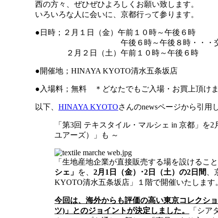
西の方々、ぜひぜひよろしくお願い致します。
いろいろな人に会いに、京都行って参ります。
●日時；２月１日（金）午前１０時～午後６時
午後６時～午後８時・・・交
２月２日（土）午前１０時～午後６時
●開催地；HINAYA KYOTO清水五条坂店
●入場料；無料 ＊どなたでもご入場・お買上頂け
以下、
HINAYA KYOTO
さんのnewsページから引用
「第3回 テキスタイル・マルシェ in 京都」を2月
ユアーズ）」も ～
「生地産地企業が直接販売する場を設けること
シェ」
を、
2月1日（金）･2日（土）の2日間
、
KYOTO清水五条坂店」１階で開催いたします
今回は、海外からも評価の高い東京コレクションブラ
ツ)」とのジョイントが決定しました。
「シア