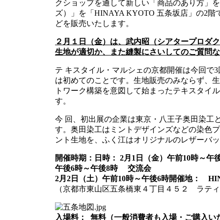
クショップを通して新しい「商品のあり方」を
ズ）」を「HINAYA KYOTO 五条坂店」
どを販売いたします。
２月１日（金）は、武内昭（シアタープロダク
生地が適切か、また縫製にさいしてのご質問な
テ キスタイル・マルシェの京都開催は今回で
は初めてのことです。生地販売のみならず、生
トワーク構築を意図して始まったテキスタイル
す。
今 回、初出展の企業は東京・八王子奥田染工
す。奥田染工はミントデザインズなどの染色プ
ント生地を、ふく江はオリジナルのレザーバッ
開催時期：
日時： 2月1日（金）午前10時～午
午後6時～午後8時 交流会
2月2日（土）午前10時～午後6時
開催地：
H
（京都市東山区五条橋東４丁目４５２ ラティ
入場料：
無料（一般消費者も入場・ご購入い