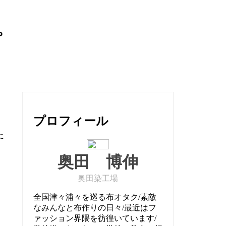
。
プロフィール
た
奥田 博伸
奥田染工場
全国津々浦々を巡る布オタク/素敵
なみんなと布作りの日々/最近はフ
ァッション界隈を彷徨いています/