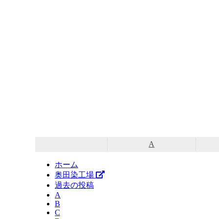
コ
ン
テ
ン
ツ
へ
ス
A
キ
ッ
ホーム
プ
奥田染工場
過去の投稿
A
B
C