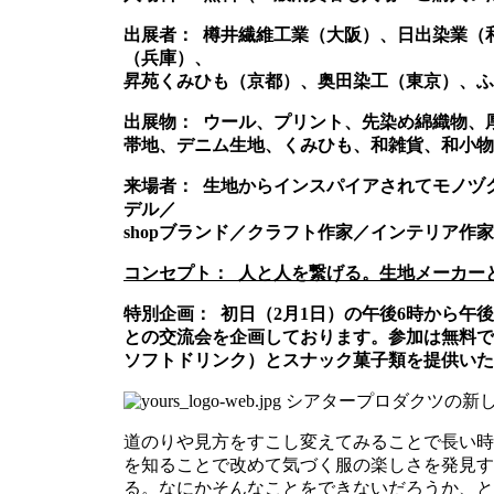
出展者：
樽井繊維工業（大阪）、日出染業（
（兵庫）、
昇苑くみひも（京都）、奥田染工（東京）、ふく江（大
出展物：
ウール、プリント、先染め綿織物、
帯地、デニム生地、くみひも、和雑貨、和小物
来場者：
生地からインスパイアされてモノヅ
デル／
shopブランド／クラフト作家／インテリア作
コンセプト：
人と人を繋げる。生地メーカー
特別企画：
初日（2月1日）の午後6時から午
との交流会を
企画しております。参加は無料で
ソフトドリンク）とスナック菓子類を
提供いた
シアタープロダクツの新
道のりや見方をすこし変えてみることで長い時
を知ることで改めて気づく服の楽しさを発見す
る。なにかそんなことをできないだろうか、と