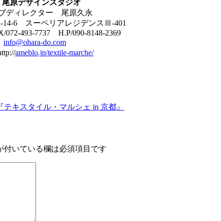
 尾原デザインスタジオ
ブディレクター 尾原久永
14-6 スーペリアレジデンスⅢ-401
X/072-493-7737 H.P/090-8148-2369
：
info@ohara-do.com
p://
ameblo.jp/textile-marche/
キスタイル・マルシェ in 京都』
が付いている欄は必須項目です