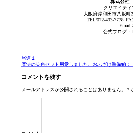
株式会社
クリエイティ
大阪府岸和田市八坂町2-
TEL/072-493-7778 FA
Email
公式ブログ：htt
尾道１
投
魔法の染色セット用意しました。おふざけ準備編：『テ
稿
コメントを残す
ナ
ビ
メールアドレスが公開されることはありません。
*
ゲ
ー
シ
ョ