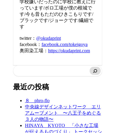
学校嫌いだったのに学校に教えに行
っています/ボロ工場が僕の根城で
す/今も昔もただのひきこもりです/
ブラックです/ジョークです/繊細で
す
twitter：
@okudaprint
facebook：
facebook.com/tokeigoya
奥田染工場：
https://okudaprint.com
最近の投稿
８ phro-flo
中央線デザインネットワーク エリ
アムーブメント 〜八王子をめぐる
３人の物語〜
HINAYA KYOTO 「小さな工場
が伝えるものづくり」 トークセッシ