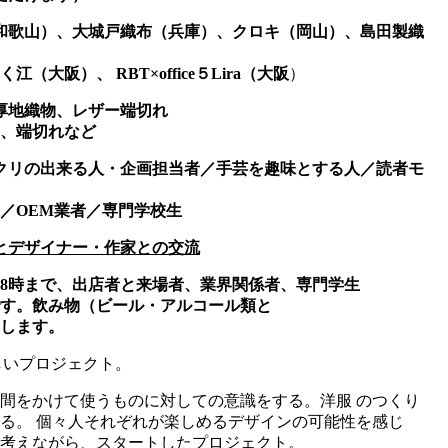
和歌山）、大城戸織布（兵庫）、クロキ（岡山）、島田製織
阪）、 RBT×office５Lira（大阪
）
厚地織物、レザー端切れ
、端切れなど
クリの出来る人・企画担当者／手芸を趣味とする人／読者モ
家／OEM業者／専門学校生
とデザイナー・作家との交流
後8時まで、出店者と来場者、業界関係者、専門学生
す。飲み物（ビール・アルコール類と
します。
しいプロジェクト。
間をかけて使うものに対しての意識をする。洋服 のつくり
る。 個々人それぞれが楽しめるデザインの可能性を感じ
考えながら、スタートしたプロジェクト。