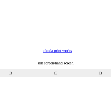
okuda print works
silk screen/hand screen
B
C
D