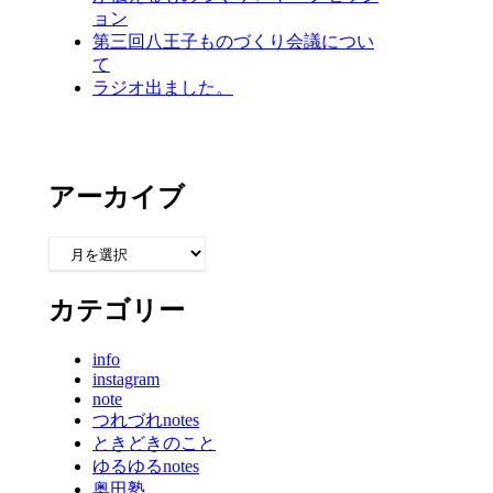
ョン
第三回八王子ものづくり会議につい
て
ラジオ出ました。
アーカイブ
ア
ー
カ
カテゴリー
イ
ブ
info
instagram
note
つれづれnotes
ときどきのこと
ゆるゆるnotes
奥田塾