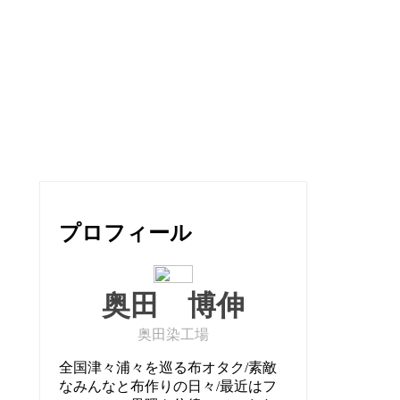
プロフィール
奥田 博伸
奥田染工場
全国津々浦々を巡る布オタク/素敵
なみんなと布作りの日々/最近はフ