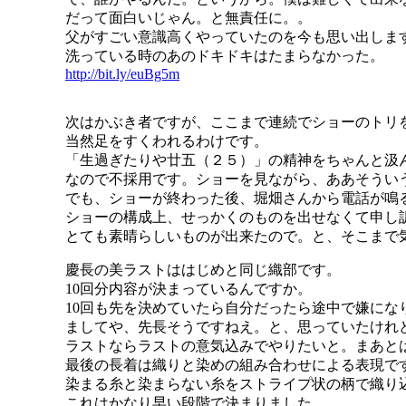
だって面白いじゃん。と無責任に。。
父がすごい意識高くやっていたのを今も思い出しま
洗っている時のあのドキドキはたまらなかった。
http://bit.ly/euBg5m
次はかぶき者ですが、ここまで連続でショーのトリ
当然足をすくわれるわけです。
「生過ぎたりや廿五（２５）」の精神をちゃんと汲
なので不採用です。ショーを見ながら、ああそうい
でも、ショーが終わった後、堀畑さんから電話が鳴
ショーの構成上、せっかくのものを出せなくて申し
とても素晴らしいものが出来たので。と、そこまで
慶長の美ラストははじめと同じ織部です。
10回分内容が決まっているんですか。
10回も先を決めていたら自分だったら途中で嫌にな
ましてや、先長そうですねえ。と、思っていたけれ
ラストならラストの意気込みでやりたいと。まあと
最後の長着は織りと染めの組み合わせによる表現で
染まる糸と染まらない糸をストライプ状の柄で織り
これはかなり早い段階で決まりました。