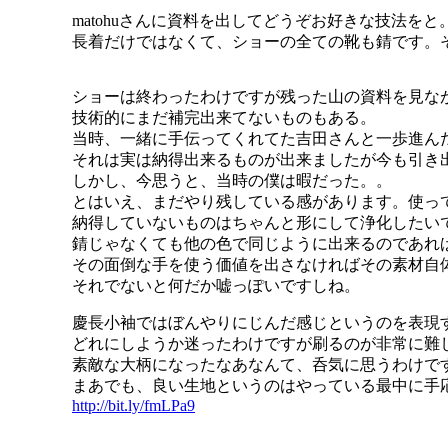
matohuさんに資料を出してどうぞお好きな技法を
長着だけではなくて、ショーの全ての靴も錆です。
ショーは終わったわけですが残った山の資料を見な
技術的にまだ補完出来てないものもある。
当時、一緒に手伝ってくれてた吉田さんと一歩進ん
それは実は納得出来るものが出来ましたが今も引き
しかし、今思うと、当時の僕は暇だった。。
とはいえ、まだやり残している感があります。使っ
納得していないものはちゃんと形にして浄化したい
錆じゃなくても他の色で同じように出来るのであれ
その面倒な手を使う価値を出さなければその素材自
それでないと何だか嘘っぽいですしね。
慶長小袖ではぼんやりにじんだ感じというのを表現
どれにしようか迷ったわけですが刷るのが非常に難しく
素敵な大柄になったなあなんて、呑気に思うわけで
まあでも、良い生地というのはやっている最中に手
http://bit.ly/fmLPa9