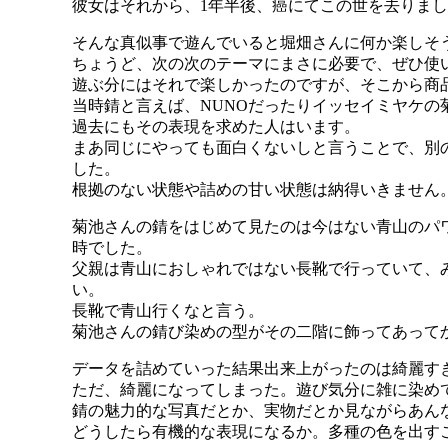
彼女はそれから、1年半後、癌にてこの世を去りまし
そんな真似事で遊んでいると堀畑さんに何か楽しそ
ちょうど、次の次のテーマにまさに必要で、ぜひ使
遊ぶ分にはそれで楽しかったのですが、そこから商
当時錆と言えば、NUNOだったりイッセイミヤケの
過去にもその表現を求めた人はいます。
まあ同じにやっても面白くないしと言うことで、別
した。
根拠のない状態や詰めの甘い状態は納得いきません
菊池さんの錆をはじめて見たのは今はない青山のパ
時でした。
父親は青山におしゃれではない長靴で行っていて、
い。
長靴で青山行くなと言う。
菊池さんの錆び染めの型がその二階に飾ってあって
データを詰めていった結果出来上がったのは綺麗す
ただ、綺麗になってしまった。遊び気分に雑に染め
錆の魅力的な写真だとか、実物だとか見ながらあん
どうしたら有機的な表現になるか。多種の色を出す