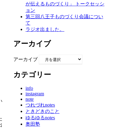
が伝えるものづくり」 トークセッシ
ョン
第三回八王子ものづくり会議につい
て
ラジオ出ました。
アーカイブ
アーカイブ
カテゴリー
info
instagram
note
い
つれづれnotes
ときどきのこと
ゆるゆるnotes
た
奥田塾
出