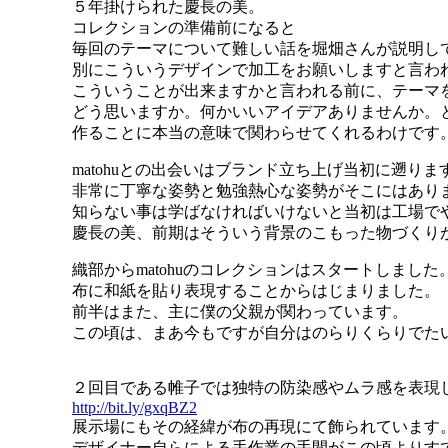
５年掛けられた慶長の美。
コレクションの準備前になると
毎回のテーマについて難しい話を堀畑さんが説明し
別にこういうデザインで加工をお願いしますと言わ
こういうことが出来ますかと言われる前に、テーマ
どう思いますか。何かいいアイデアありませんか。
作ることに本当の意味で関わらせてくれるわけで
matohuとの出会いはブランド立ち上げ当初に遡りま
非常に丁寧な姿勢と勉強熱心な姿勢がそこにはあり
知らない事は学ばなければいけないと当初は工場で
慶長の美、前期はそういう背景のこもった物づくり
織部からmatohuのコレクションはスタートしました
布に和紙を貼り表現することからはじまりました。
前半はまた、主に僕の父親が関わっています。
この頃は、まあ今もですが自分はのらりくらりでた
２回目である帷子では独特の防染感やムラ感を表現
http://bit.ly/gxqBZ2
展示場にもその経緯が布の再現にて飾られています
デザイナー自らによる手作業の手間がこの頃よりす