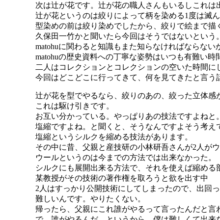
次は辻が花です。辻が花の職人さんもいるしこれは
辻が花というのは絞りによって柄を染める1度は滅
型染めの前は絞り染めでしたから、絞りで絵まで描
久保田一竹かと聞いたら今回はそうではないという
matohuに関わると知識もまた知らなければならな
matohuの歴史資料への丁寧な姿勢はいつも有難い時
二人はコレクションとコレクションの空いた時間に
今回はどこどこに行ってきて、何を見てきたと言う
辻が花を型でやるなら、絞りのあの、絞った立体感
これは駆け引きです。
お互い分かっている。やっぱりあの技法ですよねと
塩縮ですよね。と聞くと、そうなんですよそう考え
塩縮というシルクを縮める技法があります。
その中に昔、父親と産技研の小林研吾さんが2人が
ウールというのは今までの方法では出来なかった。
シルクにも展開出来る方法で、それを使えば縮める
某教授がその技術の著作権を取ろうと欲を出す中
2人はすっかり公開技術にしてしまったので、出回
難しいんです。やりたくない。
帰ったら、父親にこれ誰がやるって言ったんだと言
で、誰がやるんだ。というから。僕は難しくて出来