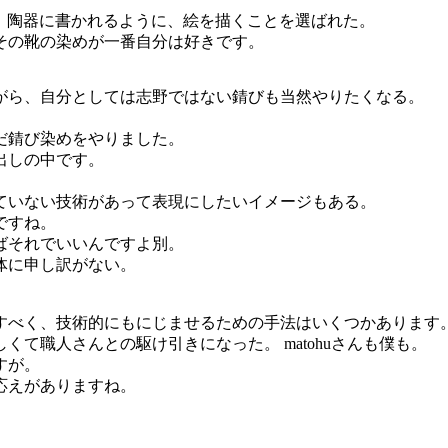
と。陶器に書かれるように、絵を描くことを選ばれた。
その靴の染めが一番自分は好きです。
がら、自分としては志野ではない錆びも当然やりたくなる。
だ錆び染めをやりました。
出しの中です。
ていない技術があって表現にしたいイメージもある。
ですね。
ばそれでいいんですよ別。
体に申し訳がない。
すべく、技術的にもにじませるための手法はいくつかあります
て職人さんとの駆け引きになった。 matohuさんも僕も。
すが。
応えがありますね。