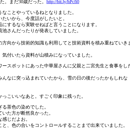
た。まだ30歳だった。
http://bit.ly/hPcfi0
うなことやっているねとなりました。
いたいから、今度話がしたいと。
品にするなら実験せねばと言うことになります。
菊池さんだったりが発表していました。
の方向から技術的知識も利用してと技術資料を積み重ねていき
。気付いたら資料が山積みになっていました。
ワースポットにあった中華屋さんに父親と二宮先生と食事をし
みんなに突っ込まれていたから、雪の日の後だったかもしれな
かっこいいなあと。すごく印象に残った。
ぎる茶色の染めでした。
ていた方が断然良かった。
な感じだよお。
こと、色の合いをコントロールすることまで出来ていました。