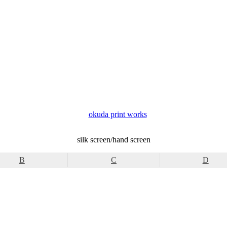
okuda print works
silk screen/hand screen
B
C
D