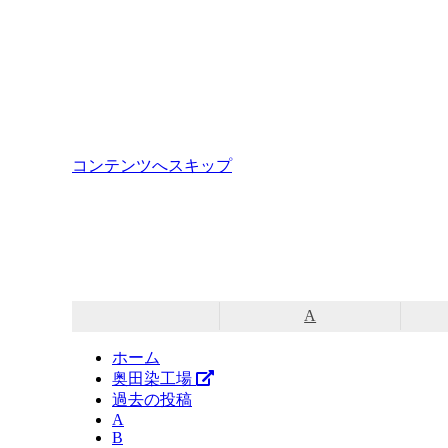
コンテンツへスキップ
A
ホーム
奥田染工場
過去の投稿
A
B