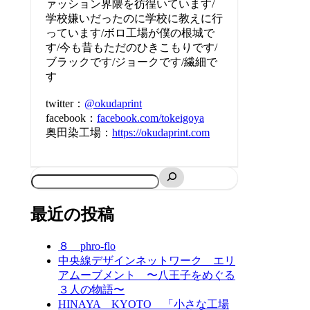
ァッション界隈を彷徨いています/
学校嫌いだったのに学校に教えに行
っています/ボロ工場が僕の根城で
す/今も昔もただのひきこもりです/
ブラックです/ジョークです/繊細で
す
twitter：
@okudaprint
facebook：
facebook.com/tokeigoya
奥田染工場：
https://okudaprint.com
最近の投稿
８ phro-flo
中央線デザインネットワーク エリ
アムーブメント 〜八王子をめぐる
３人の物語〜
HINAYA KYOTO 「小さな工場