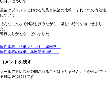
い分けについて
最後はプリントにおける防染と抜染の比較、それぞれの有効性
について
そんなこんなで雑談も挟みながら、楽しい時間を過ごせまし
た。
皆様ありがとうございました。
酸性染料・防染プリント～奥田塾～
投
酸性染料の抜染～奥田塾実習6月～
稿
コメントを残す
ナ
ビ
メールアドレスが公開されることはありません。
*
が付いてい
る欄は必須項目です
ゲ
ー
シ
ョ