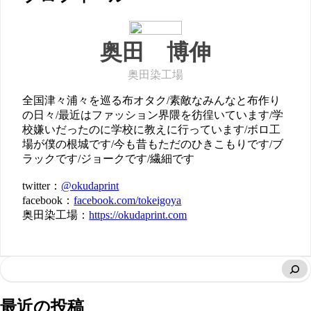
奥田 博伸
奥田染工場
全国津々浦々を巡る布オタク/素敵なみんなと布作り
の日々/最近はファッション界隈を彷徨いています/学
校嫌いだったのに学校に教えに行っています/ボロ工
場が僕の根城です/今も昔もただのひきこもりです/ブ
ラックです/ジョークです/繊細です
twitter：
@okudaprint
facebook：
facebook.com/tokeigoya
奥田染工場：
https://okudaprint.com
最近の投稿