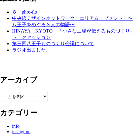
８ phro-flo
中央線デザインネットワーク エリアムーブメント 〜
八王子をめぐる３人の物語〜
HINAYA KYOTO 「小さな工場が伝えるものづくり」
トークセッション
第三回八王子ものづくり会議について
ラジオ出ました。
アーカイブ
ア
ー
カ
カテゴリー
イ
ブ
info
instagram