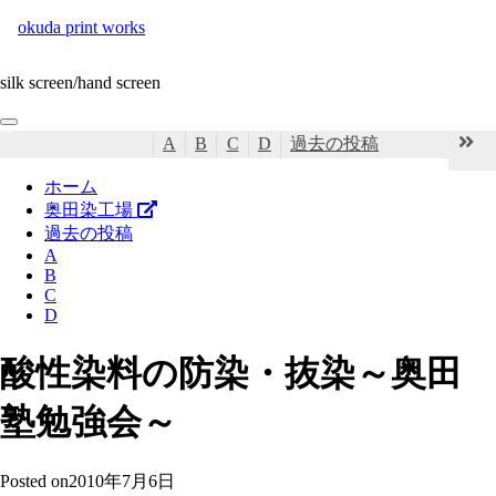
ツ
okuda print works
へ
ス
silk screen/hand screen
キ
ッ
プ
menu
A
B
C
D
過去の投稿
ホーム
奥田染工場
過去の投稿
A
B
C
D
酸性染料の防染・抜染～奥田
塾勉強会～
Posted on
2010年7月6日