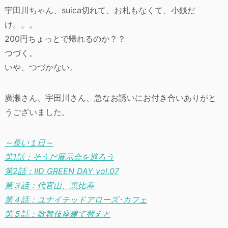
宇田川ちゃん、suica切れて、お札もなくて、小銭だ
け。。。
200円ちょっとで帰れるのか？？
つづく。
いや、つづかない。
廣瀬さん、宇田川さん、急なお誘いにお付き合いありがと
うございました。
～長い１日～
第1話：そうだ展示会を巡ろう
第2話：IID GREEN DAY vol.07
第３話：代官山、恵比寿
第４話：ユナイテッドアローズ･カフェ
第５話：歌舞伎座建て替えと