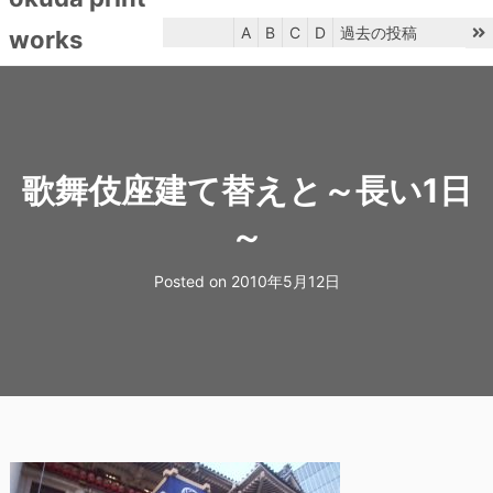
ン
ツ
A
B
C
D
過去の投稿
works
へ
ス
menu
キ
ッ
プ
歌舞伎座建て替えと～長い1日
～
Posted on
2010年5月12日