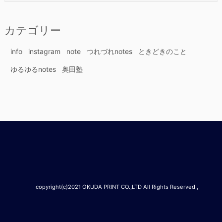
カ
イ
カテゴリー
ブ
info
instagram
note
つれづれnotes
ときどきのこと
ゆるゆるnotes
奥田塾
copyright(c)2021 OKUDA PRINT CO.,LTD All Rights Reserved ,