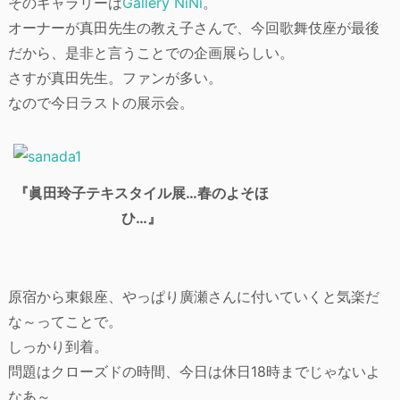
そのギャラリーは
Gallery NiNi
。
オーナーが真田先生の教え子さんで、今回歌舞伎座が最後
だから、是非と言うことでの企画展らしい。
さすが真田先生。ファンが多い。
なので今日ラストの展示会。
『眞田玲子テキスタイル展…春のよそほ
ひ…』
原宿から東銀座、やっぱり廣瀬さんに付いていくと気楽だ
な～ってことで。
しっかり到着。
問題はクローズドの時間、今日は休日18時までじゃないよ
なあ～。