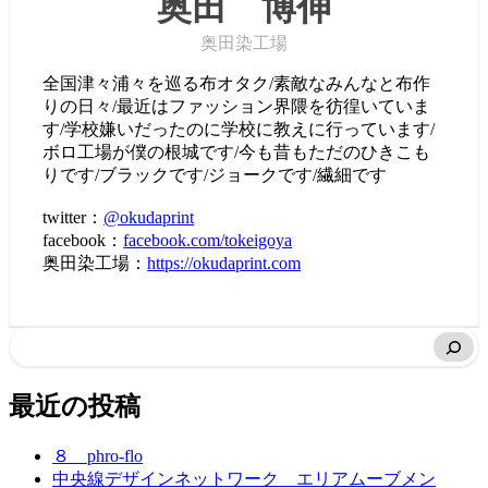
奥田 博伸
奥田染工場
全国津々浦々を巡る布オタク/素敵なみんなと布作
りの日々/最近はファッション界隈を彷徨いていま
す/学校嫌いだったのに学校に教えに行っています/
ボロ工場が僕の根城です/今も昔もただのひきこも
りです/ブラックです/ジョークです/繊細です
twitter：
@okudaprint
facebook：
facebook.com/tokeigoya
奥田染工場：
https://okudaprint.com
最近の投稿
８ phro-flo
中央線デザインネットワーク エリアムーブメン