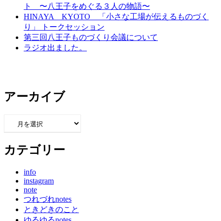
ト 〜八王子をめぐる３人の物語〜
HINAYA KYOTO 「小さな工場が伝えるものづく
り」 トークセッション
第三回八王子ものづくり会議について
ラジオ出ました。
アーカイブ
ア
ー
カ
カテゴリー
イ
ブ
info
instagram
note
つれづれnotes
ときどきのこと
ゆるゆるnotes