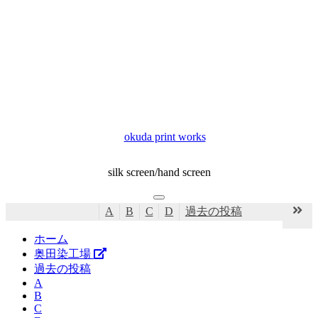
コ
ン
okuda print works
テ
ン
silk screen/hand screen
ツ
へ
menu
ス
A
B
C
D
過去の投稿
キ
ッ
ホーム
プ
奥田染工場
過去の投稿
A
B
C