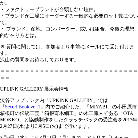
か。
・ファクトリーブランドが台頭しない理由。
・ブランドが工場にオーダーする一般的な必要ロット数に
つい
て。
・ ブランド、産地、コンバーター、或いは組合。今後の理想
的な在り方とは。
※ 質問に関しては、参加者より事前にメールにて受け付けま
す。
沢山の質問をお待ちしております。
＝＝＝＝＝＝＝＝＝＝＝＝＝＝＝＝＝＝＝＝＝＝＝＝＝＝
＝＝
＝＝
UPLINK GALLERY 展示会情報
渋谷アップリンク内「UPKINK GALLERY」では
『
Secori Book vol.1
』内でご紹介した、「MIYABI」の小田原
市
箱根町の伝統工芸「箱根寄木細工」の木工職人である「
OTA
MOKKO」と恊働制作をしたクラッチバックの受注会を
2013年
2月27日(水)より3月5日(火)まで行い
ます。
3月6日（水）より3月11日（月）まで、アトリエ「L
aboraus」