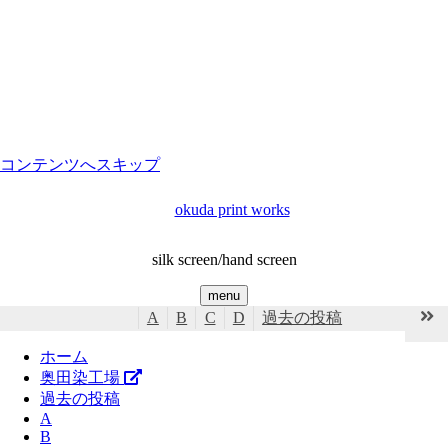
コンテンツへスキップ
okuda print works
silk screen/hand screen
menu
A
B
C
D
過去の投稿
ホーム
奥田染工場
過去の投稿
A
B