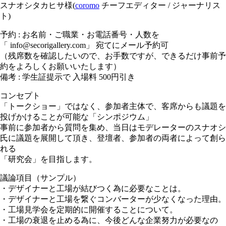
スナオシタカヒサ様(
coromo
チーフエディター / ジャーナリス
ト)
予約 : お名前・ご職業・お電話番号・人数を
「 info@secorigallery.com」 宛てにメール予約可
（残席数を確認したいので、お手数ですが、できるだけ事
前予
約をよろしくお願いいたします）
備考 : 学生証提示で 入場料 500円引き
コンセプト
「トークショー」ではなく、参加者主体で、客席からも議
題を
投げかけることが可能な「シンポジウム」
事前に参加者から質問を集め、当日はモデレーターのスナ
オシ
氏に議題を展開して頂き、登壇者、参加者の両者によ
って創ら
れる
「研究会」を目指します。
議論項目（サンプル）
・デザイナーと工場が結びつく為に必要なことは。
・デザイナーと工場を繋ぐコンバーターが少なくなった理
由。
・工場見学会を定期的に開催することについて。
・工場の衰退を止める為に、今後どんな企業努力が必要な
の