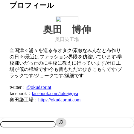
プロフィール
奥田 博伸
奥田染工場
全国津々浦々を巡る布オタク/素敵なみんなと布作り
の日々/最近はファッション界隈を彷徨いています/学
校嫌いだったのに学校に教えに行っています/ボロ工
場が僕の根城です/今も昔もただのひきこもりです/ブ
ラックです/ジョークです/繊細です
twitter：
@okudaprint
facebook：
facebook.com/tokeigoya
奥田染工場：
https://okudaprint.com