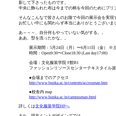
影して下さったものです。
中央に飾られた布は今までの柄を今回のためにプリ
そんなこんなで皆さんのお陰で今回の展示会を実現
お忙しい中にも関わらず本当にありがとうございま
あ～～～、自分何もやっていない気がする。。
ああ、型を洗ったかな。。
展示期間：5月24日（月）〜6月11日（金） ※
時間：Open9:30〜Close18:30 (Last day17:00)
会場：文化服装学院 F館B1
ファッションリソースセンターテキスタイル資
●会場までのアクセス
http://www.bunka.ac.jp/contents/accessmap.htm
●校舎内 map
http://www.bunka.ac.jp/campusmap.html
詳しくは
文化服装学院HPへ
また、現在ミントデザインズでは