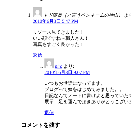
ビ
ゲ
トド隊長（と言うペンネームの神山）
より
2010年6月3日 5:47 PM
ー
リソース見てきました！
シ
いい顔ですね～職人さん！
ョ
写真もすごく良かった！
ン
返信
hiro
より:
2010年6月3日 9:07 PM
いつもお世話になってます。
ブログって奴をはじめてみました。。
日記なんてノートに書けよと思っていた
展示、足を運んで頂きありがとうござい
返信
コメントを残す