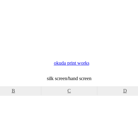
okuda print works
silk screen/hand screen
B
C
D