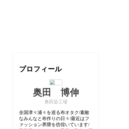
プロフィール
奥田 博伸
奥田染工場
全国津々浦々を巡る布オタク/素敵
なみんなと布作りの日々/最近はフ
ァッション界隈を彷徨いています/