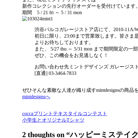
新作コレクションの先行オーダーを受付けています
期間 5 / 21 fri ～ 5 / 31 mon
渋谷パルコガレージストア店にて、2010-11
初日に限り、23:00まで営業致します。皆さ
よりお待ちしております。
また、 5/27 thu ～ 5/31 mon まで期間
ぜひ、この機会をお見逃しなく！
お問い合わせ先ミントデザインズ ガレージス
[直通] 03-3464-7833
ぜひそんな素敵な人達が織り成すmintdesignsの
mintdesignsへ
coccaプリントテキスタイルコンテスト
投
小学生とオリジナルTシャツ
稿
2 thoughts on “
ハッピーミステイ
ナ