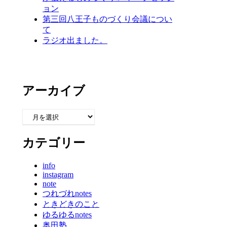
ョン
第三回八王子ものづくり会議につい
て
ラジオ出ました。
アーカイブ
ア
ー
カ
カテゴリー
イ
ブ
info
instagram
note
つれづれnotes
ときどきのこと
ゆるゆるnotes
奥田塾