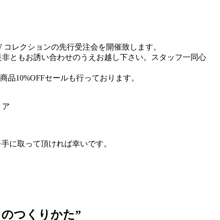
。
A/W コレクションの先行受注会を開催致します。
ま是非ともお誘い合わせのうえお越し下さい。スタッフ一同心
限定の一部商品10%OFFセールも行っております。
トア
商品を手に取って頂ければ幸いです。
クのつくりかた
”