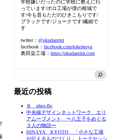
学校嫌いだったのに学校に教えに行
っています/ボロ工場が僕の根城で
す/今も昔もただのひきこもりです/
ブラックです/ジョークです/繊細で
す
twitter：
@okudaprint
facebook：
facebook.com/tokeigoya
奥田染工場：
https://okudaprint.com
最近の投稿
８ phro-flo
中央線デザインネットワーク エリ
アムーブメント 〜八王子をめぐる
け
３人の物語〜
HINAYA KYOTO 「小さな工場
撮
が伝えるものづくり」 トークセッシ