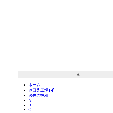
コ
ン
テ
ン
ツ
へ
ス
A
キ
ッ
ホーム
プ
奥田染工場
過去の投稿
A
B
C