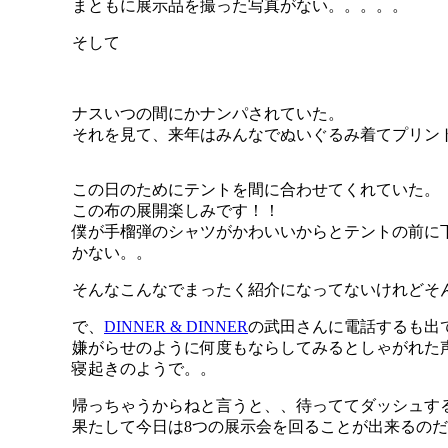
まともに展示品を撮った写真がない。。。。。
そして
ナスいつの間にかナンパされていた。
それを見て、来年はみんなでぬいぐるみ着てプリン
この日のためにテントを間に合わせてくれていた。
この布の展開楽しみです！！
僕が手榴弾のシャツがかわいいからとテントの前に
かない。。
そんなこんなでまったく紹介になってないけれどそんな
で、
DINNER & DINNER
の武田さんに電話するも出
嫌がらせのように何度もならしてみるとしゃがれた
寝起きのようで。。
帰っちゃうからねと言うと、、待っててダッシュす
果たして今日は8つの展示会を回ることが出来るの