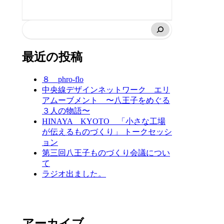
最近の投稿
８ phro-flo
中央線デザインネットワーク エリ
アムーブメント 〜八王子をめぐる
３人の物語〜
HINAYA KYOTO 「小さな工場
が伝えるものづくり」 トークセッシ
ョン
第三回八王子ものづくり会議につい
て
ラジオ出ました。
アーカイブ