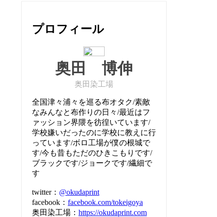
プロフィール
奥田 博伸
奥田染工場
全国津々浦々を巡る布オタク/素敵
なみんなと布作りの日々/最近はフ
ァッション界隈を彷徨いています/
学校嫌いだったのに学校に教えに行
っています/ボロ工場が僕の根城で
す/今も昔もただのひきこもりです/
ブラックです/ジョークです/繊細で
す
twitter：
@okudaprint
facebook：
facebook.com/tokeigoya
奥田染工場：
https://okudaprint.com