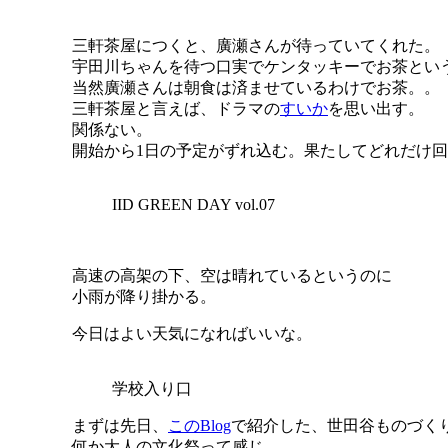
三軒茶屋につくと、廣瀬さんが待っていてくれた。
宇田川ちゃんを待つ口実でケンタッキーでお茶とい
当然廣瀬さんは朝食は済ませているわけでお茶。。
三軒茶屋と言えば、ドラマの
すいか
を思い出す。
関係ない。
開始から1日の予定がずれ込む。果たしてどれだけ
IID GREEN DAY vol.07
高速の高架の下、空は晴れているというのに
小雨が降り掛かる。
今日はよい天気になればいいな。
学校入り口
まずは先日、
このBlog
で紹介した、世田谷ものづくり学校で
何か大人の文化祭って感じ。