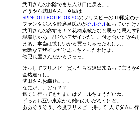
武田さんのお陰でまた入り口に戻る。。
どうやら武田さん、今回は
SPINCOLLECTIFTOKYO
のフリスビーのIID限定の
ファンタジスタ歌磨呂氏のが
クルクル
回っていたけ
武田さんの恋する！？花柄素敵だなと思って思わず
現場じゃあ、ひどいデザインだ。。付き合いだから
まあ、本当は欲しいから買っちゃったわけよ。
素敵なデザインだと思っちゃったわけよ。
俺照れ屋さんだからさっっ。
けっしてフリスビー買ったら友達出来るって言うか
全然違うし。
武田さんお幸せに。。
なにが、、どう？？
遠くに行ってもたまにはメールちょうだいね。
ずっとお互い東京から離れないだろうけど。
ああそうそう、今度フリスビー持って1人でダムに