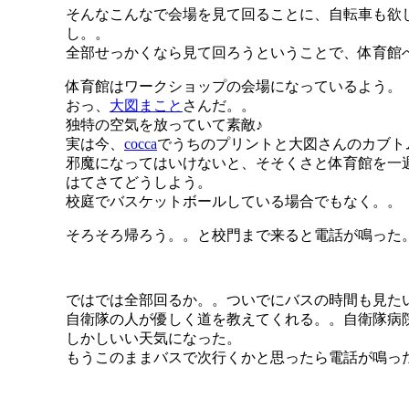
そんなこんなで会場を見て回ることに、自転車も欲
し。。
全部せっかくなら見て回ろうということで、体育館
体育館はワークショップの会場になっているよう。
おっ、
大図まこと
さんだ。。
独特の空気を放っていて素敵♪
実は今、
cocca
でうちのプリントと大図さんのカブト
邪魔になってはいけないと、そそくさと体育館を一
はてさてどうしよう。
校庭でバスケットボールしている場合でもなく。。
そろそろ帰ろう。。と校門まで来ると電話が鳴った。
ではでは全部回るか。。ついでにバスの時間も見た
自衛隊の人が優しく道を教えてくれる。。自衛隊病
しかしいい天気になった。
もうこのままバスで次行くかと思ったら電話が鳴っ