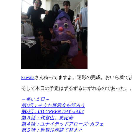
kawala
さん待ってますよ。迷彩の完成。おいら着て
そして本日の予定はずるずるにずれるのであった。
～長い１日～
第1話：そうだ展示会を巡ろう
第2話：IID GREEN DAY vol.07
第３話：代官山、恵比寿
第４話：ユナイテッドアローズ･カフェ
第５話：歌舞伎座建て替えと