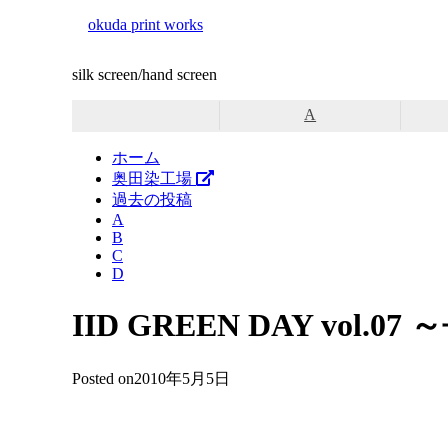
ツ
okuda print works
へ
ス
silk screen/hand screen
キ
ッ
A
プ
ホーム
奥田染工場
過去の投稿
A
B
C
D
IID GREEN DAY vol.0
Posted on
2010年5月5日