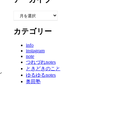
ア
ー
カ
カテゴリー
イ
ブ
info
instagram
note
つれづれnotes
ときどきのこと
し
ゆるゆるnotes
奥田塾