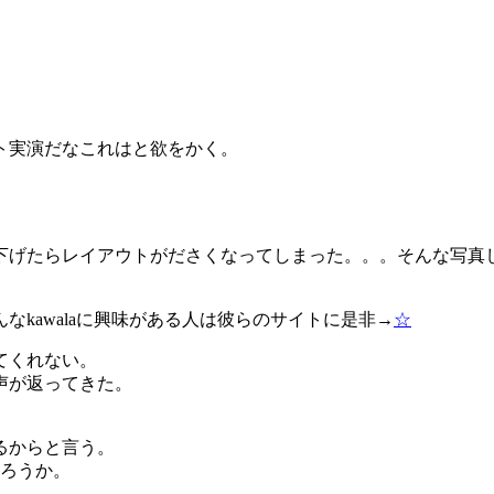
ト実演だなこれはと欲をかく。
下げたらレイアウトがださくなってしまった。。。そんな写真
kawalaに興味がある人は彼らのサイトに是非→
☆
てくれない。
声が返ってきた。
るからと言う。
だろうか。