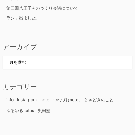
第三回八王子ものづくり会議について
ラジオ出ました。
アーカイブ
ア
ー
カ
イ
カテゴリー
ブ
info
instagram
note
つれづれnotes
ときどきのこと
ゆるゆるnotes
奥田塾