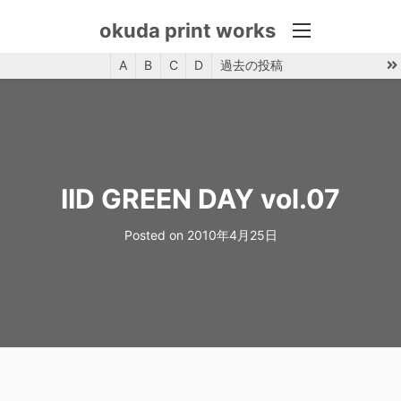
okuda print works
menu
A
B
C
D
過去の投稿
コ
ン
テ
ン
ツ
IID GREEN DAY vol.07
へ
ス
Posted on
2010年4月25日
キ
ッ
プ