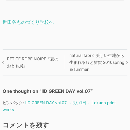
世田谷ものづくり学校へ
投
natural fabric 美しい生地から
PETITE ROBE NOIRE『夏の
生まれる服と雑貨 2010spring
おとも展』
稿
＆summer
ナ
One thought on “
IID GREEN DAY vol.07
”
ビ
ピンバック:
IID GREEN DAY vol.07 ～長い1日～ | okuda print
ゲ
works
ー
コメントを残す