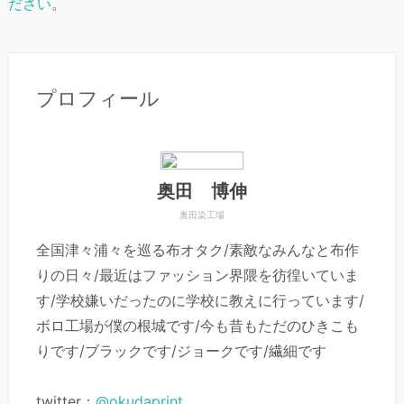
ださい
。
プロフィール
奥田 博伸
奥田染工場
全国津々浦々を巡る布オタク/素敵なみんなと布作
りの日々/最近はファッション界隈を彷徨いていま
す/学校嫌いだったのに学校に教えに行っています/
ボロ工場が僕の根城です/今も昔もただのひきこも
りです/ブラックです/ジョークです/繊細です
twitter：
@okudaprint