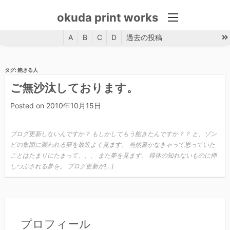
okuda print works
menu
A
B
C
D
過去の投稿
コ
ン
タグ:
飽きる人
テ
ご無沙汰しております。
ン
ツ
Posted on
2010年10月15日
へ
ス
ブログ更新しないんですか？ もしかしてもう飽きたんですか？？ と、ゾン
キ
ビの集団に襲われる夢を最近よく見ます。 当然書かなきゃって思っていた
ッ
ことはたまりにたまって、、、 また夢を見ます。 得体の知れないものに押
プ
しつぶされる夢を。 ブログ更新が[…]
プロフィール