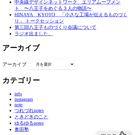
中央線デザインネットワーク エリアムーブメン
ト 〜八王子をめぐる３人の物語〜
HINAYA KYOTO 「小さな工場が伝えるものづく
り」 トークセッション
第三回八王子ものづくり会議について
ラジオ出ました。
アーカイブ
アーカイブ
カテゴリー
info
instagram
note
つれづれnotes
ときどきのこと
ゆるゆるnotes
奥田塾