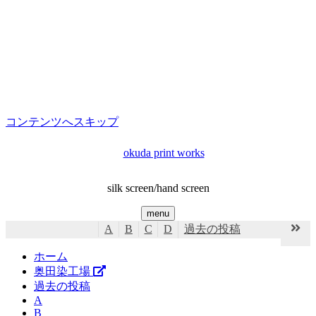
コンテンツへスキップ
okuda print works
silk screen/hand screen
menu
A
B
C
D
過去の投稿
ホーム
奥田染工場
過去の投稿
A
B