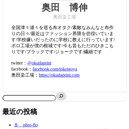
奥田 博伸
奥田染工場
全国津々浦々を巡る布オタク/素敵なみんなと布作
りの日々/最近はファッション界隈を彷徨いていま
す/学校嫌いだったのに学校に教えに行っています/
ボロ工場が僕の根城です/今も昔もただのひきこも
りです/ブラックです/ジョークです/繊細です
twitter：
@okudaprint
facebook：
facebook.com/tokeigoya
奥田染工場：
https://okudaprint.com
最近の投稿
８ phro-flo